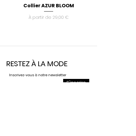
Collier AZUR BLOOM
Laisse multipositio
Prix promotionnel
À partir de
29,00 €
RESTEZ À LA MODE
Inscrivez-vous à notre newsletter
S'inscrire
Contact