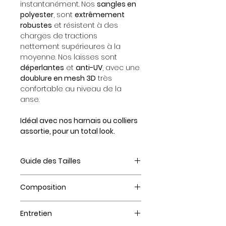
instantanément. Nos
sangles en
polyester
, sont
extrêmement
robustes
et résistent à des
charges de tractions
nettement supérieures à la
moyenne. Nos laisses sont
déperlantes
et
anti-UV
, avec une
doublure en mesh 3D
très
confortable au niveau de la
anse.
Idéal avec nos harnais ou colliers
assortie, pour un total look.
Guide des Tailles
Fine - Pour les tailles XS et S
Composition
18 mm de large pour 125 cm
de long
Sangle :
Entretien
Déperlante et anti-UV
Large - Pour les tailles M et L