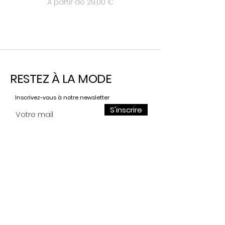
Prix promotionnel
À partir de
29,00 €
RESTEZ À LA MODE
Inscrivez-vous à notre newsletter
S'inscrire
Contact
Pour toutes demandes,
n'hésitez pas à nous écrire