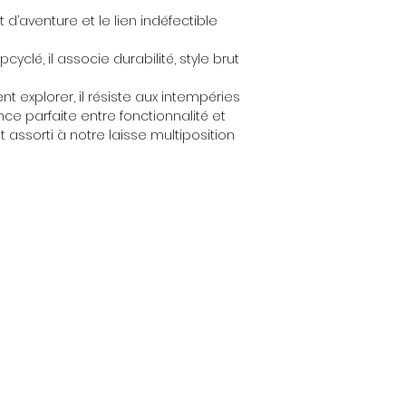
Métal - Argent
tissus. Ne pas sé
t d’aventure et le lien indéfectible
l'air libre.
yclé, il associe durabilité, style brut
Si vous souhaitez
machine, nous pré
t explorer, il résiste aux intempéries
température basse 
ance parfaite entre fonctionnalité et
 assorti à notre laisse multiposition