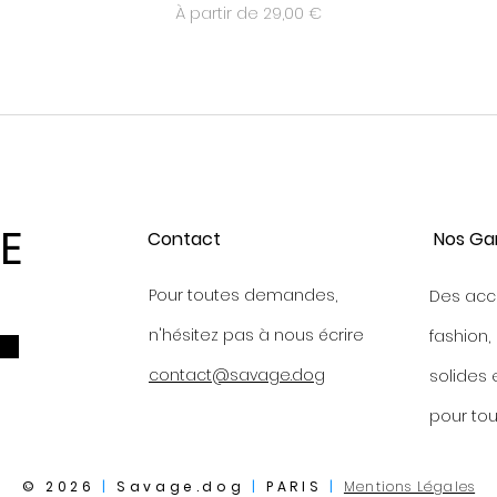
Prix promotionnel
À partir de
29,00 €
E
Contact
Nos Ga
Pour toutes demandes,
Des acc
n'hésitez pas à nous écrire
fashion,
contact@savage.dog
s
olides 
p
our tou
© 2026
|
Savage.dog
|
PARIS
|
Mentions Légales