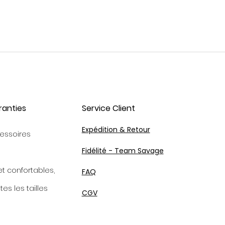
ranties
Service Client
Expédition & Retour
essoires
Fidélité - Team Savage
et confortables,
FAQ
tes les tailles
CGV