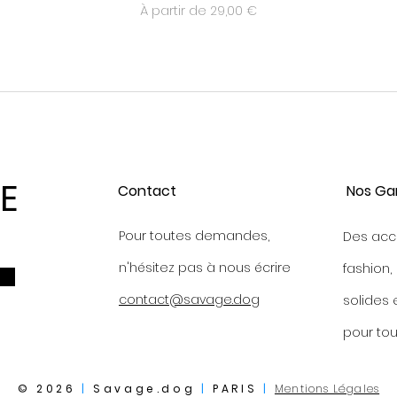
Prix promotionnel
À partir de
29,00 €
E
Contact
Nos Ga
Pour toutes demandes,
Des acc
n'hésitez pas à nous écrire
fashion,
contact@savage.dog
s
olides 
p
our tou
© 2026
|
Savage.dog
|
PARIS
|
Mentions Légales