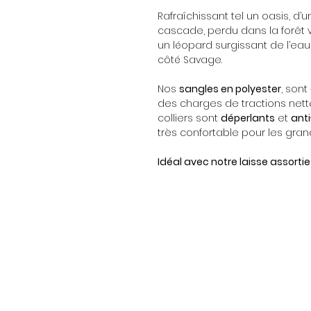
Rafraîchissant tel un oasis, d’
cascade, perdu dans la forêt v
un léopard surgissant de l’eau
côté Savage.
Nos
sangles en polyester
, sont
des charges de tractions net
colliers sont
déperlants
et
ant
très confortable pour les grande
Idéal avec notre laisse assortie