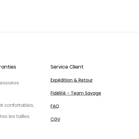
ranties
Service Client
Expédition & Retour
essoires
Fidélité - Team Savage
et confortables,
FAQ
tes les tailles
CGV