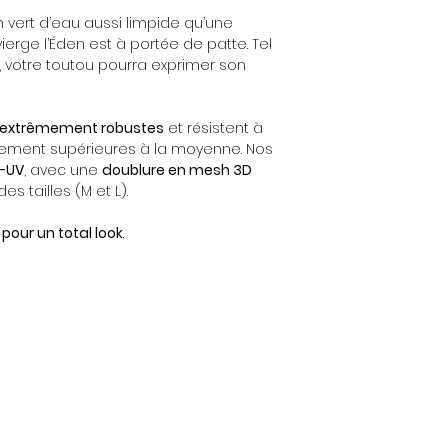
Doublure :
tissus. Ne pas sé
Large
un vert d’eau aussi limpide qu’une
Air mesh vert d'ea
M
- Sangle : 20
l'air libre.
25 mm de large
ierge l’Éden est à portée de patte. Tel
Pour les tailles M et
Tour de cou : 2
, votre toutou pourra exprimer son
100% Polyester
Si vous souhaitez
Multiposition
L
- Sangle : 25 
machine, nous pré
18 mm de large
Bouclerie :
Tour de cou : 3
température basse 
extrêmement robustes
et résistent à
Métal - Argent
tement supérieures à la moyenne. Nos
i-UV
, avec une
doublure en mesh 3D
Norme :
s tailles (M et L).
OEKO-TEX Eco Passpo
ECOCERT GOTS Certi
 pour un total look
.