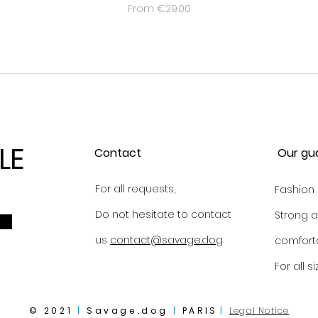
Sale Price
From
€29.00
LE
Contact
Our gu
For all requests,
Fashion
Do not hesitate to contact
Strong 
us
contact@savage.dog
comfort
For all s
© 2021
|
Savage.dog
|
PARIS
|
Legal Notice