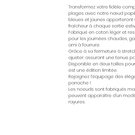
Transformez votre fidèle com
plages avec notre nœud papill
bleues et jaunes apporteront 
fraîcheur à chaque sortie estiv
Fabriqué en coton léger et res
pour les journées chaudes, ga
ami à fourrure.
Grâce à sa fermeture à stretch 
ajuster, assurant une tenue par
Disponible en deux tailles pou
est une édition limitée.
Rejoignez l’équipage des éléga
panache !
Les noeuds sont fabriqués main
peuvent apparaître d’un modèl
rayures.