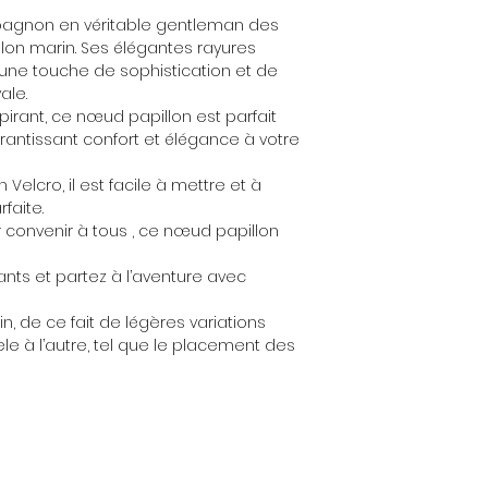
Hauteur: 9,5cm
OEKO-TEX Standard 
pagnon en véritable gentleman des
OEKO-TEX Eco Passpo
on marin. Ses élégantes rayures
ECOCERT GOTS Certi
une touche de sophistication et de
Idéal pour les gra
EN71-3:2019
ale.
pirant, ce nœud papillon est parfait
rantissant confort et élégance à votre
Velcro, il est facile à mettre et à
faite.
r convenir à tous , ce nœud papillon
nts et partez à l’aventure avec
, de ce fait de légères variations
e à l’autre, tel que le placement des