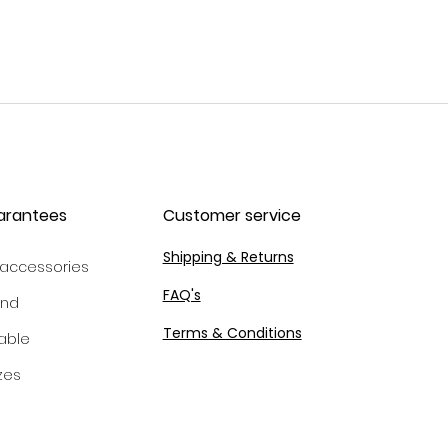
arantees
Customer service
Shipping & Returns
 accessories
FAQ's
and
Terms & Conditions
able
izes