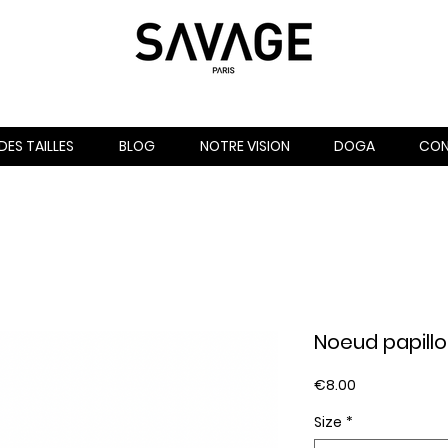
DES TAILLES
BLOG
NOTRE VISION
DOGA
CO
Noeud papill
Price
€8.00
Size
*