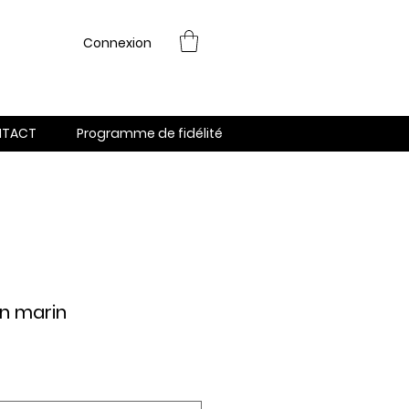
Connexion
NTACT
Programme de fidélité
on marin