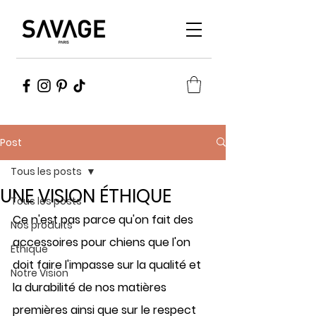
Post
Tous les posts
UNE VISION ÉTHIQUE
Tous les posts
Ce n'est pas parce qu'on fait des 
Nos produits
accessoires pour chiens que l'on 
Éthique
doit faire l'impasse sur
 la qualité et 
Notre Vision
la durabilité
 de nos matières 
premières ainsi que sur 
le respect 