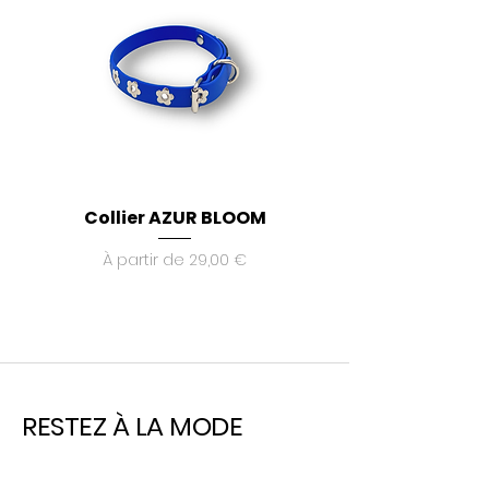
Ink (NEP 1612)
ECOCERT GOTS Certified Ink
Collier AZUR BLOOM
Laisse multipositio
Prix promotionnel
À partir de
29,00 €
RESTEZ À LA MODE
Inscrivez-vous à notre newsletter